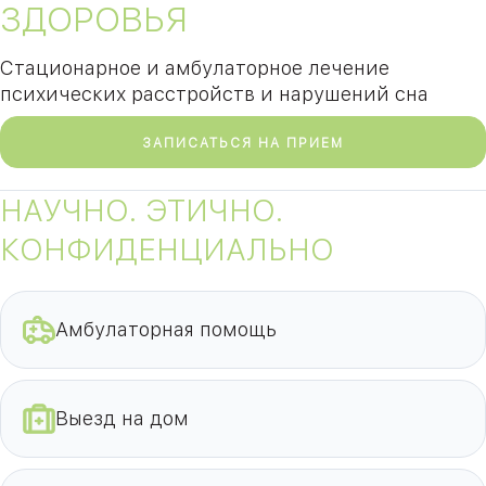
ЗДОРОВЬЯ
Стационарное и амбулаторное лечение
09
Университет
психических расстройств и нарушений сна
Братис
Академическая
06
14
ЗАПИСАТЬСЯ НА ПРИЕМ
ЗАО
03
Теплый Стан
1
2
Пражская
Шипи
НАУЧНО. ЭТИЧНО.
16
Академика
Янгеля
КОНФИДЕНЦИАЛЬНО
Амбулаторная помощь
ЮЗ
Выезд на дом