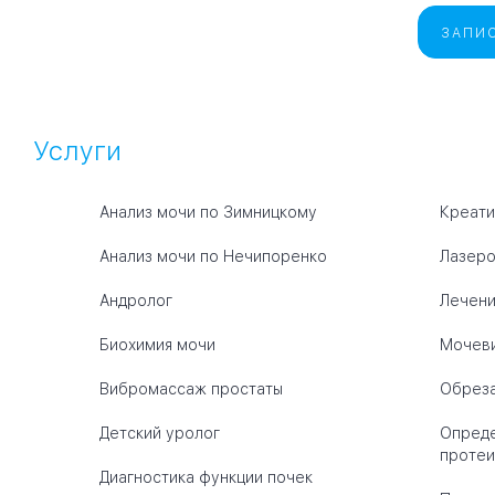
ЗАПИС
Услуги
Анализ мочи по Зимницкому
Креати
Анализ мочи по Нечипоренко
Лазеро
Андролог
Лечен
Биохимия мочи
Мочеви
Вибромассаж простаты
Обрез
Детский уролог
Опреде
протеи
Диагностика функции почек