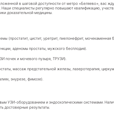
оложенной в шаговой доступности от метро «Беляево», вас жд
 Наши специалисты регулярно повышают квалификацию, участв
ики доказательной медицины.
ЦАО
лавская
мы (простатит, цистит, уретрит, пиелонефрит, мочекаменная б
ловская
нкции, аденомы простаты, мужского бесплодия).
ЮВАО
ЗИ почек и мочевого пузыря, ТРУЗИ).
статы, массаж предстательной железы, лазеротерапия, циркум
лиях, энурезе, фимозе).
АО
ЮАО
вым УЗИ-оборудованием и эндоскопическими системами. Нали
ть достоверные результаты.