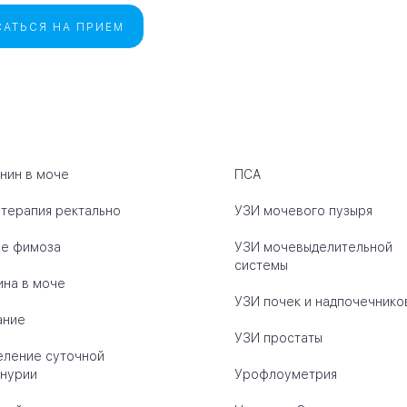
АТЬСЯ НА ПРИЕМ
нин в моче
ПСА
терапия ректально
УЗИ мочевого пузыря
ие фимоза
УЗИ мочевыделительной
системы
на в моче
УЗИ почек и надпочечнико
ание
УЗИ простаты
ление суточной
нурии
Урофлоуметрия