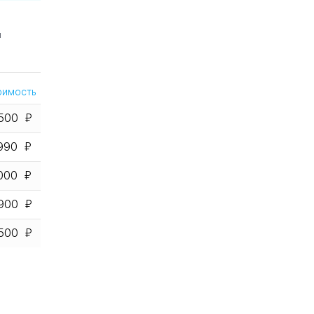
Ы
оимость
500
990
000
900
500