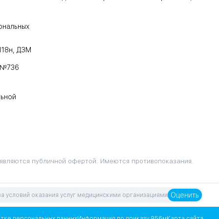
ональных
118н, ДЗМ
 №736
льной
 являются публичной офертой. Имеются противопоказания.
Оценить
а условий оказания услуг медицинскими организациями
тке персональных данных
Информация по приказу 956м
Карта сайта