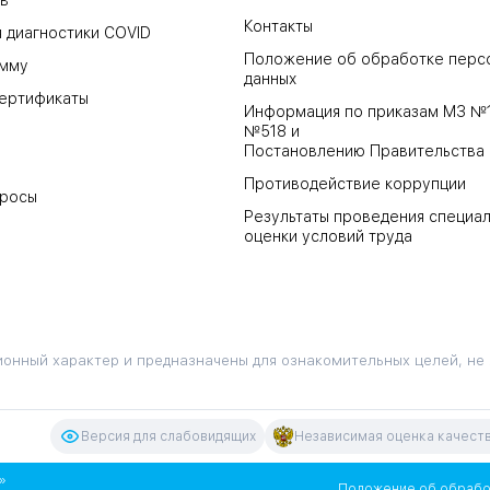
в
Контакты
 диагностики COVID
Положение об обработке перс
амму
данных
ертификаты
Информация по приказам МЗ №
№518 и
Постановлению Правительства
Противодействие коррупции
просы
Результаты проведения специа
оценки условий труда
онный характер и предназначены для ознакомительных целей, не
Версия для слабовидящих
Независимая оценка качеств
»
Положение об обрабо