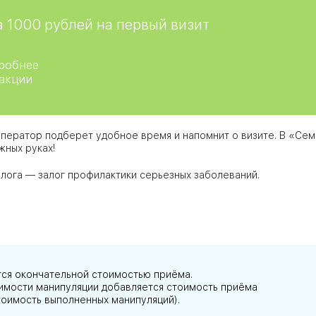
 1000 рублей на первый визит
робнее
 акции
ператор подберет удобное время и напомнит о визите. В «Се
жных руках!
олога — залог профилактики серьезных заболеваний.
тся окончательной стоимостью приёма.
тоимости манипуляции добавляется стоимость приёма
тоимость выполненных манипуляций).