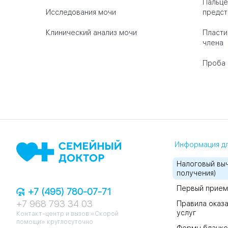
Пальце
Исследования мочи
предст
Клинический анализ мочи
Пласти
члена
Проба 
Информация дл
Налоговый выч
получения)
Первый прием
+7 (495) 780-07-71
+7 968 793 34 03
Правила оказа
услуг
Контакт-центр и вызов «Скорой
помощи» круглосуточно