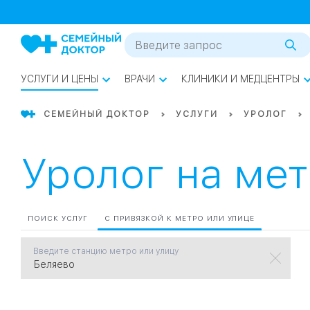
1
0
Речной Вокзал
07
Бабушкинская
УСЛУГИ И ЦЕНЫ
ВРАЧИ
КЛИНИКИ И МЕДЦЕНТРЫ
02
Октябрьское
Октябрьское
08
Проспект Ми
поле
СЕМЕЙНЫЙ ДОКТОР
УСЛУГИ
УРОЛОГ
17
Первома
Уролог на ме
Баррикадная
05
Бауманская
15
САО
ПОИСК УСЛУГ
С ПРИВЯЗКОЙ К МЕТРО ИЛИ УЛИЦЕ
Введите станцию метро или улицу
СЗАО
Тага
01
18
Павелецка