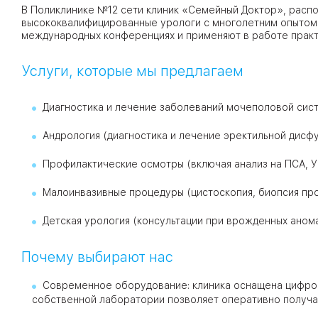
В Поликлинике №12 сети клиник «Семейный Доктор», расп
высококвалифицированные урологи с многолетним опытом.
международных конференциях и применяют в работе практ
09
Университет
Братис
Услуги, которые мы предлагаем
Академическая
06
14
ЗАО
Диагностика и лечение заболеваний мочеполовой систе
03
Теплый Стан
1
2
Пражская
Шипи
Андрология (диагностика и лечение эректильной дисфу
16
Академика
Янгеля
Профилактические осмотры (включая анализ на ПСА, У
Малоинвазивные процедуры (цистоскопия, биопсия про
Детская урология (консультации при врожденных анома
ЮЗ
Почему выбирают нас
Современное оборудование: клиника оснащена цифро
собственной лаборатории позволяет оперативно получа