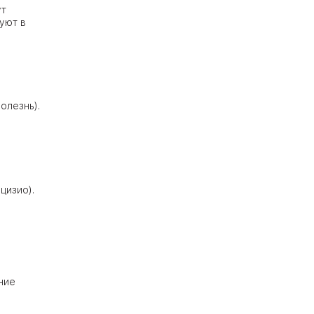
ут
уют в
олезнь).
цизио).
чие