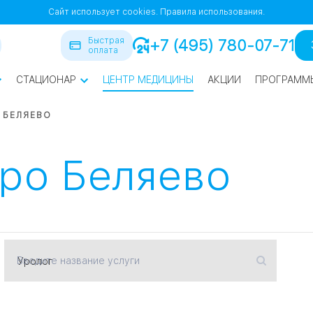
Сайт использует cookies.
Правила использования.
Быстрая
+7 (495) 780-07-71
оплата
СТАЦИОНАР
ЦЕНТР МЕДИЦИНЫ
АКЦИИ
ПРОГРАММ
ра
БЕЛЯЕВО
йская
1
1
тро Беляево
СВАО
Введите название услуги
нская
ВАО
я