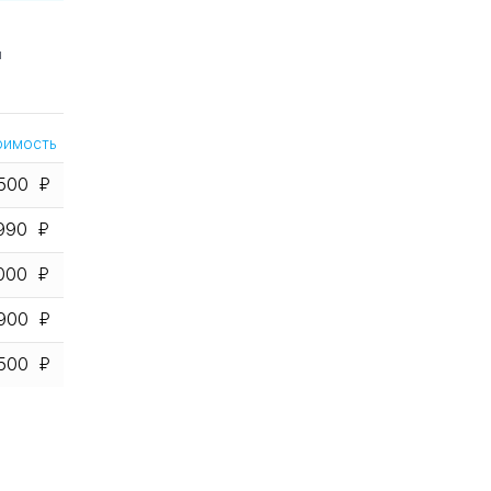
Ы
оимость
500
990
000
900
500