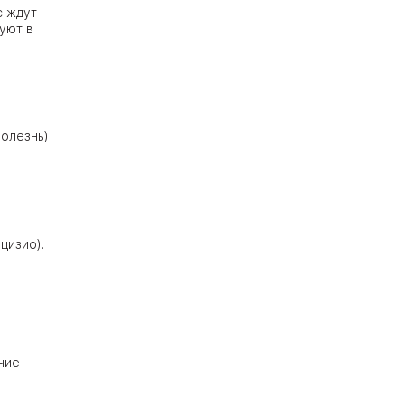
с ждут
уют в
олезнь).
цизио).
чие