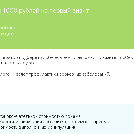
 1000 рублей на первый визит
робнее
 акции
ператор подберет удобное время и напомнит о визите. В «Се
 надежных руках!
олога — залог профилактики серьезных заболеваний.
тся окончательной стоимостью приёма.
тоимости манипуляции добавляется стоимость приёма
тоимость выполненных манипуляций).