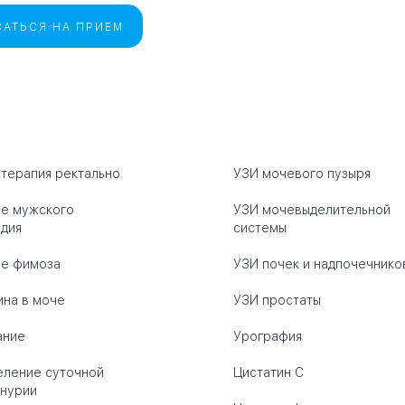
АТЬСЯ НА ПРИЕМ
терапия ректально
УЗИ мочевого пузыря
е мужского
УЗИ мочевыделительной
дия
системы
ие фимоза
УЗИ почек и надпочечнико
на в моче
УЗИ простаты
ание
Урография
ление суточной
Цистатин C
нурии