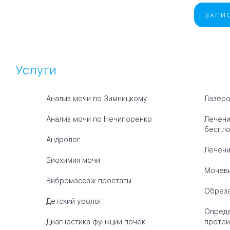
ЗАПИС
Услуги
Анализ мочи по Зимницкому
Лазеро
Анализ мочи по Нечипоренко
Лечени
беспло
Андролог
Лечен
Биохимия мочи
Мочеви
Вибромассаж простаты
Обрез
Детский уролог
Опреде
Диагностика функции почек
протеи