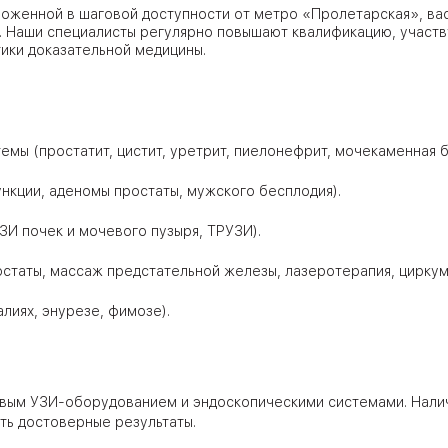
ложенной в шаговой доступности от метро «Пролетарская», ва
 Наши специалисты регулярно повышают квалификацию, участв
ики доказательной медицины.
ЦАО
лавская
мы (простатит, цистит, уретрит, пиелонефрит, мочекаменная б
ловская
нкции, аденомы простаты, мужского бесплодия).
ЮВАО
ЗИ почек и мочевого пузыря, ТРУЗИ).
статы, массаж предстательной железы, лазеротерапия, циркум
лиях, энурезе, фимозе).
АО
ЮАО
вым УЗИ-оборудованием и эндоскопическими системами. Нали
ть достоверные результаты.