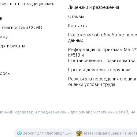
ния платных медицинских
Лицензии и разрешения
Отзывы
в
Контакты
 диагностики COVID
Положение об обработке перс
амму
данных
ертификаты
Информация по приказам МЗ №
№518 и
Постановлению Правительства
Противодействие коррупции
просы
Результаты проведения специа
оценки условий труда
онный характер и предназначены для ознакомительных целей, не
Версия для слабовидящих
Независимая оценка качеств