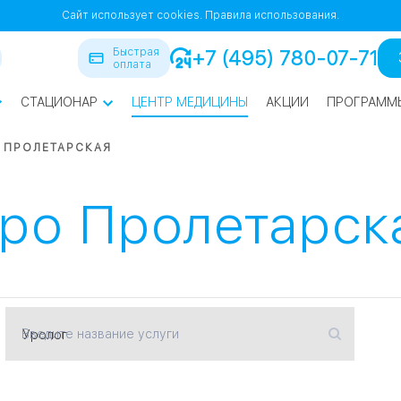
Сайт использует cookies.
Правила использования.
Быстрая
+7 (495) 780-07-71
оплата
СТАЦИОНАР
ЦЕНТР МЕДИЦИНЫ
АКЦИИ
ПРОГРАММ
ра
ПРОЛЕТАРСКАЯ
йская
1
1
тро Пролетарск
СВАО
Введите название услуги
нская
ВАО
я