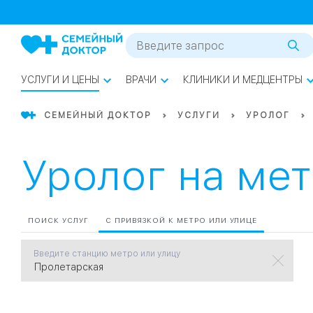
1
0
Речной Вокзал
07
Бабушкинская
УСЛУГИ И ЦЕНЫ
ВРАЧИ
КЛИНИКИ И МЕДЦЕНТРЫ
02
Октябрьское
Октябрьское
08
Проспект Ми
поле
СЕМЕЙНЫЙ ДОКТОР
УСЛУГИ
УРОЛОГ
17
Первома
Уролог на ме
Баррикадная
05
Бауманская
15
САО
ПОИСК УСЛУГ
С ПРИВЯЗКОЙ К МЕТРО ИЛИ УЛИЦЕ
Введите станцию метро или улицу
СЗАО
Тага
01
18
Павелецка