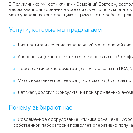
В Поликлинике №1 сети клиник «Семейный Доктор», распо
высококвалифицированные урологи с многолетним опытом.
международных конференциях и применяют в работе практ
09
Университет
Братис
Услуги, которые мы предлагаем
Академическая
06
14
ЗАО
Диагностика и лечение заболеваний мочеполовой систе
03
Теплый Стан
1
2
Пражская
Шипи
Андрология (диагностика и лечение эректильной дисфу
16
Академика
Янгеля
Профилактические осмотры (включая анализ на ПСА, У
Малоинвазивные процедуры (цистоскопия, биопсия про
Детская урология (консультации при врожденных анома
ЮЗ
Почему выбирают нас
Современное оборудование: клиника оснащена цифро
собственной лаборатории позволяет оперативно получа