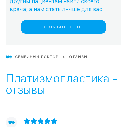
другим пациентам найти своего
врача, а нам стать лучше для вас
09
Университет
Братис
ОСТАВИТЬ ОТЗЫВ
Академическая
06
14
ЗАО
03
Теплый Стан
1
2
Пражская
Шипи
СЕМЕЙНЫЙ ДОКТОР
ОТЗЫВЫ
16
Академика
Янгеля
Платизмопластика -
отзывы
ЮЗ